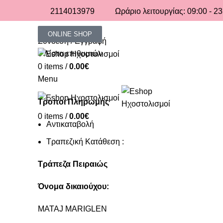
2114013979
Ωράριο λειτουργίας: 09:00 - 23
ONLINE SHOP
Σύνδεση / Εγγραφή
0
Λίστα επιθυμιών
0
items
/
0.00
€
Menu
Τρόποι Πληρωμής
0
items
/
0.00
€
Αντικαταβολή
Τραπεζική Κατάθεση :
Τράπεζα Πειραιώς
Όνομα δικαιούχου:
MATAJ MARIGLEN