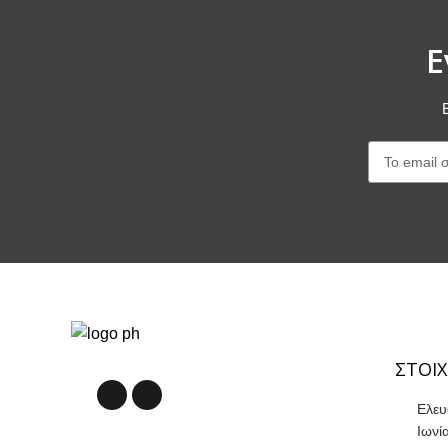
Ε
ΣΤΟΙΧ
Ελευ
Ιωνί