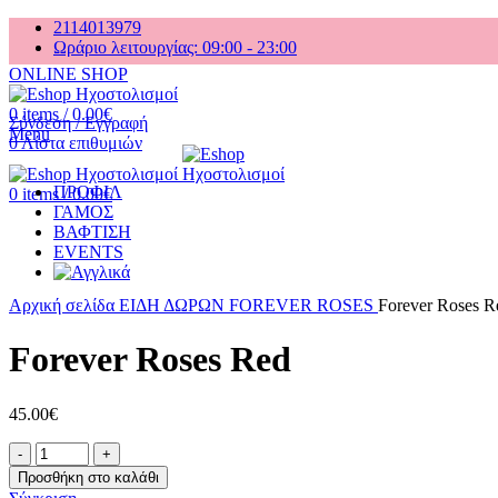
2114013979
Ωράριο λειτουργίας: 09:00 - 23:00
ONLINE SHOP
0
items
/
0.00
€
Σύνδεση / Εγγραφή
Menu
0
Λίστα επιθυμιών
ΠΡΟΦΙΛ
0
items
/
0.00
€
ΓΑΜΟΣ
ΒΑΦΤΙΣΗ
EVENTS
Click to enlarge
Αρχική σελίδα
ΕΙΔΗ ΔΩΡΩΝ
FOREVER ROSES
Forever Roses R
Forever Roses Red
45.00
€
Forever
Roses
Προσθήκη στο καλάθι
Red