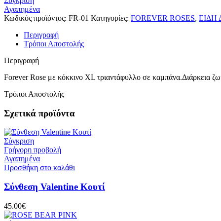
Σύγκριση
ποσότητα
Αγαπημένα
Κωδικός προϊόντος:
FR-01
Κατηγορίες:
FOREVER ROSES
,
ΕΙΔΗ
Περιγραφή
Τρόποι Αποστολής
Περιγραφή
Forever Rose με κόκκινο XL τριαντάφυλλο σε καμπάνα.Διάρκεια ζωή
Τρόποι Αποστολής
Σχετικά προϊόντα
Σύγκριση
Γρήγορη προβολή
Αγαπημένα
Προσθήκη στο καλάθι
Σύνθεση Valentine Κουτί
45.00
€