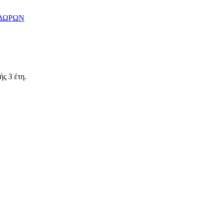
 ΔΩΡΩΝ
ς 3 έτη.