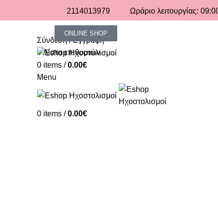
2114013979
Ωράριο λειτουργίας: 09:00
ONLINE SHOP
Σύνδεση / Εγγραφή
0
Λίστα επιθυμιών
0
items
/
0.00
€
Menu
0
items
/
0.00
€