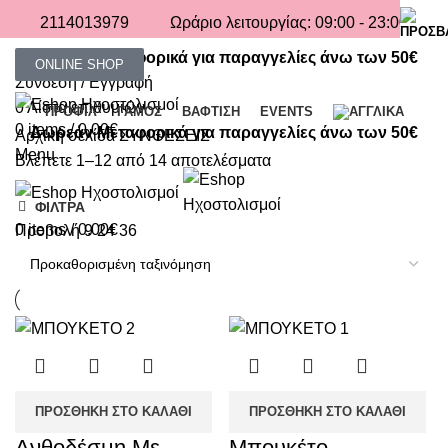
2114013979
Ωράριο λειτουργίας: 09:00 - 23:00
Δωρεάν Μεταφορικά για παραγγελίες άνω των 50€
ONLINE SHOP
Σύνδεση / Εγγραφή
0
Λίστα επιθυμιών
ΠΡΟΦΙΛ
ΓΑΜΟΣ
ΒΑΦΤΙΣΗ
EVENTS
0
items
/
0.00
€
Δωρεάν Μεταφορικά για παραγγελίες άνω των 50€
Αρχική σελίδα
ΣΥΝΘΕΣΕΙΣ
Menu
Βλέπετε 1–12 από 14 αποτελέσματα
ΦΙΛΤΡΑ
0
items
/
0.00
€
Προβολή
9
24
36
ΠΡΟΣΘΉΚΗ ΣΤΟ ΚΑΛΆΘΙ
ΠΡΟΣΘΉΚΗ ΣΤΟ ΚΑΛΆΘΙ
Ανθοδέσμη Με
Μπουκέτο