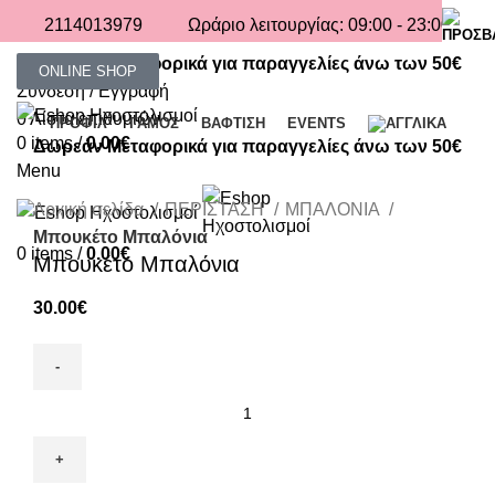
2114013979
Ωράριο λειτουργίας: 09:00 - 23:00
Δωρεάν Μεταφορικά για παραγγελίες άνω των 50€
ONLINE SHOP
Σύνδεση / Εγγραφή
0
Λίστα επιθυμιών
ΠΡΟΦΙΛ
ΓΑΜΟΣ
ΒΑΦΤΙΣΗ
EVENTS
0
items
/
0.00
€
Δωρεάν Μεταφορικά για παραγγελίες άνω των 50€
Menu
Click to enlarge
Αρχική σελίδα
ΠΕΡΙΣΤΑΣΗ
ΜΠΑΛΟΝΙΑ
Μπουκέτο Μπαλόνια
0
items
/
0.00
€
Μπουκέτο Μπαλόνια
30.00
€