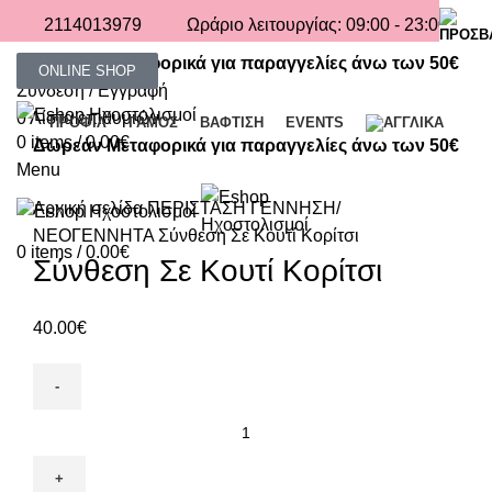
2114013979
Ωράριο λειτουργίας: 09:00 - 23:00
Δωρεάν Μεταφορικά για παραγγελίες άνω των 50€
ONLINE SHOP
Σύνδεση / Εγγραφή
0
Λίστα επιθυμιών
ΠΡΟΦΙΛ
ΓΑΜΟΣ
ΒΑΦΤΙΣΗ
EVENTS
0
items
/
0.00
€
Δωρεάν Μεταφορικά για παραγγελίες άνω των 50€
Menu
Click to enlarge
Αρχική σελίδα
ΠΕΡΙΣΤΑΣΗ
ΓΕΝΝΗΣΗ/
ΝΕΟΓΕΝΝΗΤΑ
Σύνθεση Σε Κουτί Κορίτσι
0
items
/
0.00
€
Σύνθεση Σε Κουτί Κορίτσι
40.00
€