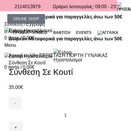
2114013979
Ωράριο λειτουργίας: 09:00 - 23:00
Δωρεάν Μεταφορικά για παραγγελίες άνω των 50€
ONLINE SHOP
Σύνδεση / Εγγραφή
0
Λίστα επιθυμιών
ΠΡΟΦΙΛ
ΓΑΜΟΣ
ΒΑΦΤΙΣΗ
EVENTS
0
items
/
0.00
€
Δωρεάν Μεταφορικά για παραγγελίες άνω των 50€
Menu
Click to enlarge
Αρχική σελίδα
ΠΕΡΙΣΤΑΣΗ
ΓΙΟΡΤΗ ΓΥΝΑΙΚΑΣ
Σύνθεση Σε Κουτί
0
items
/
0.00
€
Σύνθεση Σε Κουτί
35.00
€