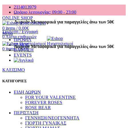
2114013979
Ωράριο λειτουργίας: 09:00 - 23:00
ONLINE SHOP
Δωρεάν Μεταφορικά για παραγγελίες άνω των 50€
0
items
/
0.00
€
Σύνδεση / Εγγραφή
Menu
0
Λίστα επιθυμιών
ΠΡΟΦΙΛ
ΓΑΜΟΣ
Δωρεάν Μεταφορικά για παραγγελίες άνω των 50€
0
items
/
0.00
€
ΒΑΦΤΙΣΗ
EVENTS
ΚΛΕΙΣΙΜΟ
ΚΑΤΗΓΟΡΙΕΣ
ΕΙΔΗ ΔΩΡΩΝ
FOR YOUR VALENTINE
FOREVER ROSES
ROSE BEAR
ΠΕΡΙΣΤΑΣΗ
ΓΕΝΝΗΣΗ/ΝΕΟΓΕΝΝΗΤΑ
ΓΙΟΡΤΗ ΓΥΝΑΙΚΑΣ