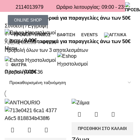
2114013979
Ωράριο λειτουργίας: 09:00 - 23:00
Δωρεάν Μεταφορικά για παραγγελίες άνω των 50€
ONLINE SHOP
Σύνδεση / Εγγραφή
0
Λίστα επιθυμιών
ΠΡΟΦΙΛ
ΓΑΜΟΣ
ΒΑΦΤΙΣΗ
EVENTS
0
items
/
0.00
€
Δωρεάν Μεταφορικά για παραγγελίες άνω των 50€
Αρχική σελίδα
ΦΥΤΑ
Menu
Προβολή όλων των 3 αποτελεσμάτων
ΦΙΛΤΡΑ
0
items
/
0.00
€
Προβολή
9
24
36
ΠΡΟΣΘΉΚΗ ΣΤΟ ΚΑΛΆΘΙ
Ζάμια