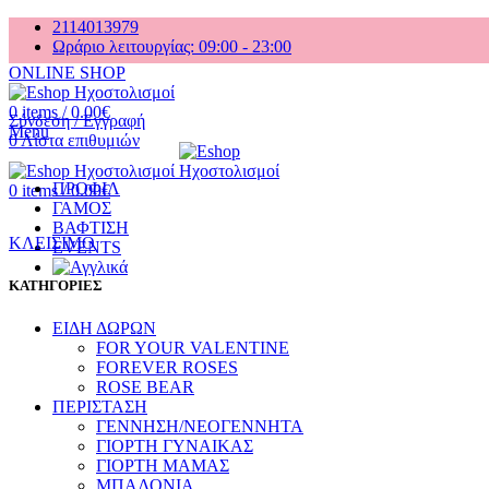
2114013979
Ωράριο λειτουργίας: 09:00 - 23:00
ONLINE SHOP
0
items
/
0.00
€
Σύνδεση / Εγγραφή
Menu
0
Λίστα επιθυμιών
ΠΡΟΦΙΛ
0
items
/
0.00
€
ΓΑΜΟΣ
ΒΑΦΤΙΣΗ
ΚΛΕΙΣΙΜΟ
EVENTS
ΚΑΤΗΓΟΡΙΕΣ
ΕΙΔΗ ΔΩΡΩΝ
FOR YOUR VALENTINE
FOREVER ROSES
ROSE BEAR
ΠΕΡΙΣΤΑΣΗ
ΓΕΝΝΗΣΗ/ΝΕΟΓΕΝΝΗΤΑ
ΓΙΟΡΤΗ ΓΥΝΑΙΚΑΣ
ΓΙΟΡΤΗ ΜΑΜΑΣ
ΜΠΑΛΟΝΙΑ