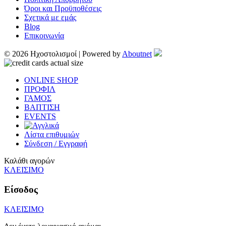
Όροι και Προϋποθέσεις
Σχετικά με εμάς
Blog
Επικοινωνία
© 2026 Ηχοστολισμοί | Powered by
Aboutnet
ONLINE SHOP
ΠΡΟΦΙΛ
ΓΑΜΟΣ
ΒΑΠΤΙΣΗ
EVENTS
Λίστα επιθυμιών
Σύνδεση / Εγγραφή
Καλάθι αγορών
ΚΛΕΙΣΙΜΟ
Είσοδος
ΚΛΕΙΣΙΜΟ