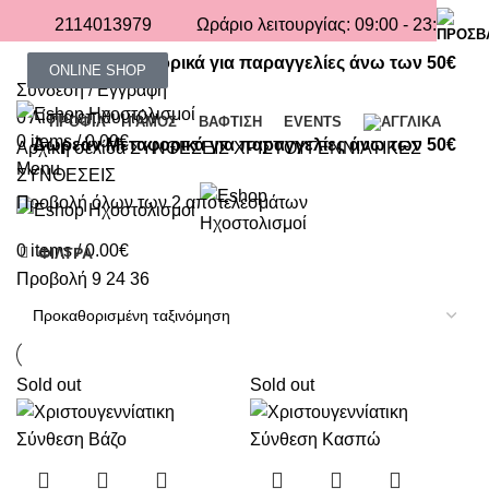
2114013979
Ωράριο λειτουργίας: 09:00 - 23:00
Δωρεάν Μεταφορικά για παραγγελίες άνω των 50€
ONLINE SHOP
Σύνδεση / Εγγραφή
0
Λίστα επιθυμιών
ΠΡΟΦΙΛ
ΓΑΜΟΣ
ΒΑΦΤΙΣΗ
EVENTS
0
items
/
0.00
€
Δωρεάν Μεταφορικά για παραγγελίες άνω των 50€
Αρχική σελίδα
ΣΥΝΘΕΣΕΙΣ
ΧΡΙΣΤΟΥΓΕΝΝΙΑΤΙΚΕΣ
Menu
ΣΥΝΘΕΣΕΙΣ
Προβολή όλων των 2 αποτελεσμάτων
0
items
/
0.00
€
ΦΙΛΤΡΑ
Προβολή
9
24
36
Sold out
Sold out